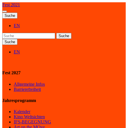
Fest 2021
Suche
EN
Suche
Suche
EN
Fest 2027
Allgemeine Infos
Barrierefreiheit
Jahresprogramm
Kalender
Kino Weltsichten
IFS-BEGEGNUNG
Art on the MOve