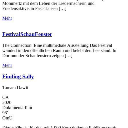
Mommertz mit dem Leben der Liedermacherin und
Friedensaktivistin Fasia Jansen […]
Mehr
FestivalSchauFenster
The Connection. Eine multimediale Ausstellung Das Festival
wandert in den öffentlichen Raum und belebt den Leerstand. In
Dortmunder Schaufenstern zeigen […]
Mehr
Finding Sally
Tamara Dawit
CA
2020
Dokumentarfilm
98’
OmU
Dieser Film ist für den mit 1.000 Euro dotierten Publikumspreis