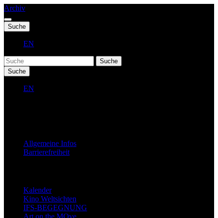
Archiv
Suche
EN
Suche
Suche
EN
Fest 2027
Allgemeine Infos
Barrierefreiheit
Jahresprogramm
Kalender
Kino Weltsichten
IFS-BEGEGNUNG
Art on the MOve