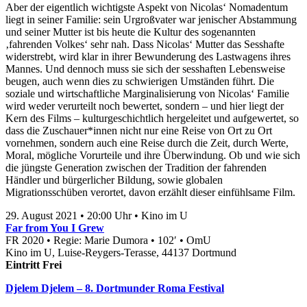
Aber der eigentlich wichtigste Aspekt von Nicolas‘ Nomadentum
liegt in seiner Familie: sein Urgroßvater war jenischer Abstammung
und seiner Mutter ist bis heute die Kultur des sogenannten
‚fahrenden Volkes‘ sehr nah. Dass Nicolas‘ Mutter das Sesshafte
widerstrebt, wird klar in ihrer Bewunderung des Lastwagens ihres
Mannes. Und dennoch muss sie sich der sesshaften Lebensweise
beugen, auch wenn dies zu schwierigen Umständen führt. Die
soziale und wirtschaftliche Marginalisierung von Nicolas‘ Familie
wird weder verurteilt noch bewertet, sondern – und hier liegt der
Kern des Films – kulturgeschichtlich hergeleitet und aufgewertet, so
dass die Zuschauer*innen nicht nur eine Reise von Ort zu Ort
vornehmen, sondern auch eine Reise durch die Zeit, durch Werte,
Moral, mögliche Vorurteile und ihre Überwindung. Ob und wie sich
die jüngste Generation zwischen der Tradition der fahrenden
Händler und bürgerlicher Bildung, sowie globalen
Migrationsschüben verortet, davon erzählt dieser einfühlsame Film.
29. August 2021 • 20:00 Uhr • Kino im U
Far from You I Grew
FR 2020 • Regie: Marie Dumora • 102′ • OmU
Kino im U, Luise-Reygers-Terasse, 44137 Dortmund
Eintritt Frei
Djelem Djelem – 8. Dortmunder Roma Festival