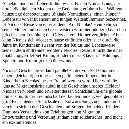
Aspekte moderner Lebenskultur, wie z. B. den Nomadismus, der
durch die digitalen Medien neue Bedeutung erfahren hat. Während
heutzutage der sogenannte ‚digitale Nomadismus‘ einen ‚hippen‘
Lebensstil von Influencern und jungen Weltenbummlern bezeichnet,
ist Nicolas‘ Reise von einer anderen Art. Nicolas‘ Heimkehr zu
seiner Mutter und seinen Geschwistern wird hier mit der klassischen
griechischen Erzählung der Odyssee von Homer verglichen. Aber
kann Nicolas sich wieder zuhause einfinden oder ist er durch die
Jahre im Kinderheim zu sehr von der Kultur und Lebensweise
seiner Eltern entfremdet worden? Nicolas‘ Reise ist nicht die einer
unabhängigen Jet-Set-Kultur, sondern muss Klassen, – Bildungs-,
Sprach- und Kulturgrenzen überwinden.
Nicolas‘ Geschichte verläuft parallel zu der von Seif Ghommid,
einem gleichaltrigen tunesischen geflüchteten Jungen, der im
Kinderheim Nicolas‘ bester Freund werden wird. Hier wird die
jüngste Migrationskrise subtil in die Geschichte unseres ‚Helden‘
Nicolas verwoben und erweitert dessen Schicksal um eine globale
Dimension. In der Freundschaft der beiden finden zwei geopolitisch
grundverschiedene Schicksale der Entwurzelung zueinander und
vereinen sich in den Geschichten und Sorgen der beiden Kinder.
Dumoras Verständnis von Erfahrungen von Migration,
Entwurzelung und Verortung ist damit ein solidarisches, und nicht
ein exkludierendes.