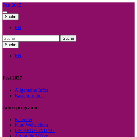
Fest 2015
Suche
EN
Suche
Suche
EN
Fest 2027
Allgemeine Infos
Barrierefreiheit
Jahresprogramm
Kalender
Kino Weltsichten
IFS-BEGEGNUNG
Art on the MOve