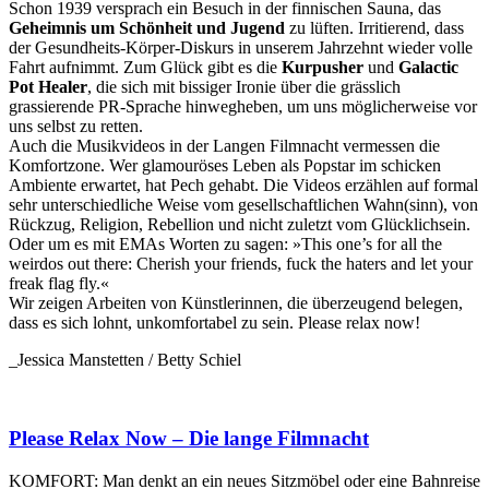
Schon 1939 versprach ein Besuch in der finnischen Sauna, das
Geheimnis um Schönheit und Jugend
zu lüften. Irritierend, dass
der Gesundheits-Körper-Diskurs in unserem Jahrzehnt wieder volle
Fahrt aufnimmt. Zum Glück gibt es die
Kurpusher
und
Galactic
Pot Healer
, die sich mit bissiger Ironie über die grässlich
grassierende PR-Sprache hinwegheben, um uns möglicherweise vor
uns selbst zu retten.
Auch die Musikvideos in der Langen Filmnacht vermessen die
Komfortzone. Wer glamouröses Leben als Popstar im schicken
Ambiente erwartet, hat Pech gehabt. Die Videos erzählen auf formal
sehr unterschiedliche Weise vom gesellschaftlichen Wahn(sinn), von
Rückzug, Religion, Rebellion und nicht zuletzt vom Glücklichsein.
Oder um es mit EMAs Worten zu sagen: »This one’s for all the
weirdos out there: Cherish your friends, fuck the haters and let your
freak flag fly.«
Wir zeigen Arbeiten von Künstlerinnen, die überzeugend belegen,
dass es sich lohnt, unkomfortabel zu sein. Please relax now!
_Jessica Manstetten / Betty Schiel
Please Relax Now – Die lange Filmnacht
KOMFORT: Man denkt an ein neues Sitzmöbel oder eine Bahnreise