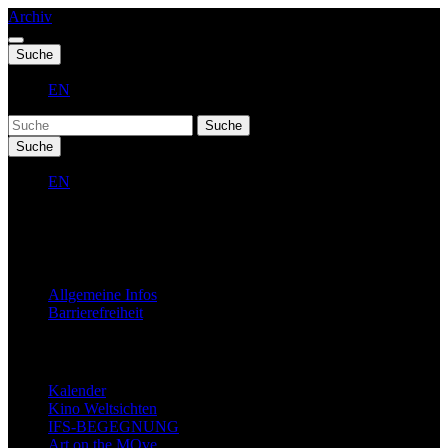
Archiv
Suche
EN
Suche
Suche
EN
Fest 2027
Allgemeine Infos
Barrierefreiheit
Jahresprogramm
Kalender
Kino Weltsichten
IFS-BEGEGNUNG
Art on the MOve