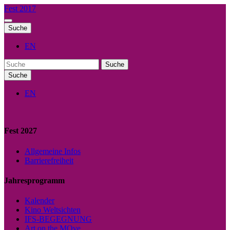
Fest 2017
Suche
EN
Suche
Suche
EN
Fest 2027
Allgemeine Infos
Barrierefreiheit
Jahresprogramm
Kalender
Kino Weltsichten
IFS-BEGEGNUNG
Art on the MOve