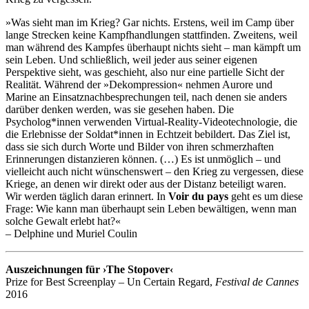
»Was sieht man im Krieg? Gar nichts. Erstens, weil im Camp über
lange Strecken keine Kampfhandlungen stattfinden. Zweitens, weil
man während des Kampfes überhaupt nichts sieht – man kämpft um
sein Leben. Und schließlich, weil jeder aus seiner eigenen
Perspektive sieht, was geschieht, also nur eine partielle Sicht der
Realität. Während der »Dekompression« nehmen Aurore und
Marine an Einsatznachbesprechungen teil, nach denen sie anders
darüber denken werden, was sie gesehen haben. Die
Psycholog*innen verwenden Virtual-Reality-Videotechnologie, die
die Erlebnisse der Soldat*innen in Echtzeit bebildert. Das Ziel ist,
dass sie sich durch Worte und Bilder von ihren schmerzhaften
Erinnerungen distanzieren können. (…) Es ist unmöglich – und
vielleicht auch nicht wünschenswert – den Krieg zu vergessen, diese
Kriege, an denen wir direkt oder aus der Distanz beteiligt waren.
Wir werden täglich daran erinnert. In
Voir du pays
geht es um diese
Frage: Wie kann man überhaupt sein Leben bewältigen, wenn man
solche Gewalt erlebt hat?«
– Delphine und Muriel Coulin
Auszeichnungen für ›The Stopover‹
Prize for Best Screenplay – Un Certain Regard,
Festival de Cannes
2016