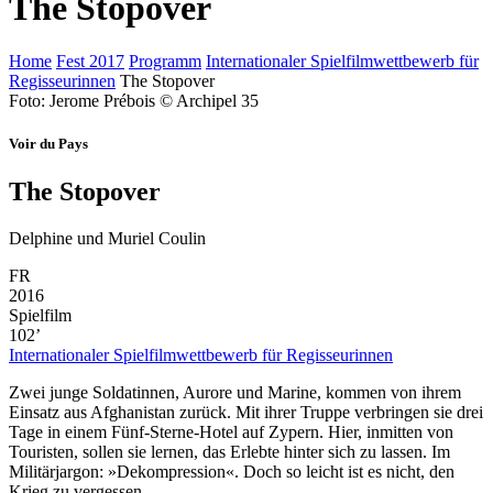
The Stopover
Home
Fest 2017
Programm
Internationaler Spielfilmwettbewerb für
Regisseurinnen
The Stopover
Foto: Jerome Prébois © Archipel 35
Voir du Pays
The Stopover
Delphine und Muriel Coulin
FR
2016
Spielfilm
102’
Internationaler Spielfilmwettbewerb für Regisseurinnen
Zwei junge Soldatinnen, Aurore und Marine, kommen von ihrem
Einsatz aus Afghanistan zurück. Mit ihrer Truppe verbringen sie drei
Tage in einem Fünf-Sterne-Hotel auf Zypern. Hier, inmitten von
Touristen, sollen sie lernen, das Erlebte hinter sich zu lassen. Im
Militärjargon: »Dekompression«. Doch so leicht ist es nicht, den
Krieg zu vergessen.