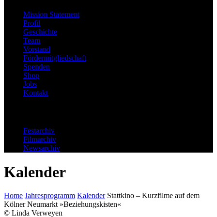
Mission Statement
Profil
Geschichte
Team
Vorstand
Fördermitgliedschaft
Spenden
Shop
Jobs
Kontakt
Archiv
Festarchiv
Filmarchiv
Newsarchiv
Kalender
Home
Jahresprogramm
Kalender
Stattkino – Kurzfilme auf dem
Kölner Neumarkt »Beziehungskisten«
© Linda Verweyen