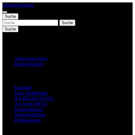
Jahresprogramm
Suche
Suche
Suche
Fest 2027
Allgemeine Infos
Barrierefreiheit
Jahresprogramm
Kalender
Kino Weltsichten
IFS-BEGEGNUNG
Art on the MOve
Kooperationen
Branchentreffen
Publikationen
Festinfo