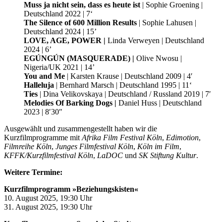
Muss ja nicht sein, dass es heute ist
| Sophie Groening |
Deutschland 2022 | 7‘
The Silence of 600 Million Results
| Sophie Lahusen |
Deutschland 2024 | 15’
LOVE, AGE, POWER |
Linda Verweyen | Deutschland
2024 | 6’
EGÚNGÚN (MASQUERADE) |
Olive Nwosu |
Nigeria/UK 2021 | 14’
You and Me
| Karsten Krause | Deutschland 2009 | 4′
Halleluja
| Bernhard Marsch | Deutschland 1995 | 11‘
Ties
| Dina Velikovskaya | Deutschland / Russland 2019 | 7′
Melodies Of Barking Dogs |
Daniel Huss | Deutschland
2023 | 8′30″
Ausgewählt und zusammengestellt haben wir die
Kurzfilmprogramme mit
Afrika Film Festival Köln
,
Edimotion
,
Filmreihe Köln
,
Junges Filmfestival Köln
,
Köln im Film
,
KFFK/Kurzfilmfestival Köln
,
LaDOC
und
SK Stiftung Kultur
.
Weitere Termine:
Kurzfilmprogramm »Beziehungskisten«
10. August 2025, 19:30 Uhr
31. August 2025, 19:30 Uhr