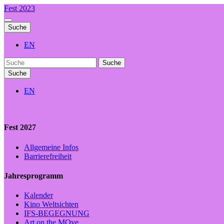
Fest 2023
Suche
EN
Suche
Suche
EN
Fest 2027
Allgemeine Infos
Barrierefreiheit
Jahresprogramm
Kalender
Kino Weltsichten
IFS-BEGEGNUNG
Art on the MOve