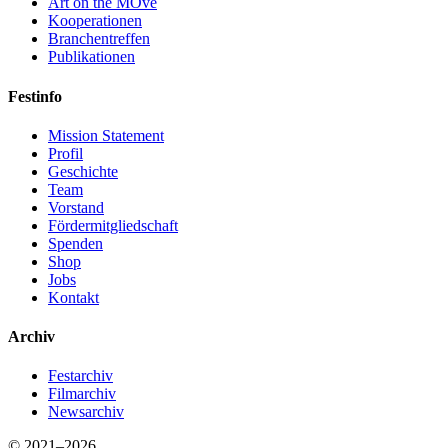
Art on the MOve
Kooperationen
Branchentreffen
Publikationen
Festinfo
Mission Statement
Profil
Geschichte
Team
Vorstand
Fördermitgliedschaft
Spenden
Shop
Jobs
Kontakt
Archiv
Festarchiv
Filmarchiv
Newsarchiv
© 2021–2026