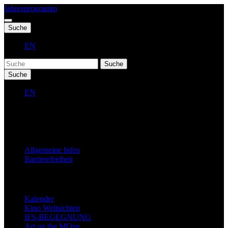
Jahresprogramm
Suche
EN
Suche
Suche
EN
Fest 2027
Allgemeine Infos
Barrierefreiheit
Jahresprogramm
Kalender
Kino Weltsichten
IFS-BEGEGNUNG
Art on the MOve