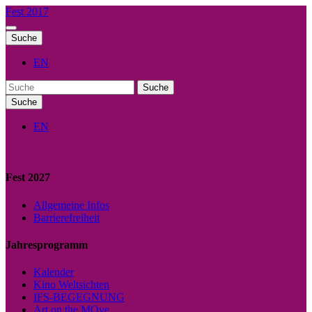
Fest 2017
Suche
EN
Suche
Suche
EN
Fest 2027
Allgemeine Infos
Barrierefreiheit
Jahresprogramm
Kalender
Kino Weltsichten
IFS-BEGEGNUNG
Art on the MOve