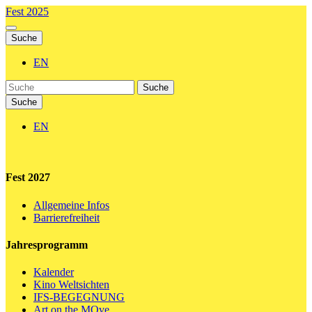
Fest 2025
Suche
EN
Suche
Suche
EN
Fest 2027
Allgemeine Infos
Barrierefreiheit
Jahresprogramm
Kalender
Kino Weltsichten
IFS-BEGEGNUNG
Art on the MOve